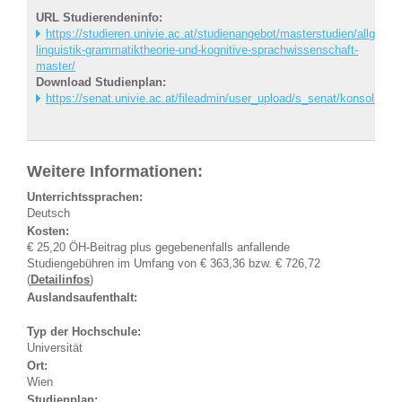
URL Studierendeninfo:
https://studieren.univie.ac.at/studienangebot/masterstudien/allgemei
linguistik-grammatiktheorie-und-kognitive-sprachwissenschaft-
master/
Download Studienplan:
https://senat.univie.ac.at/fileadmin/user_upload/s_senat/konsolidie
Weitere Informationen:
Unterrichtssprachen:
Deutsch
Kosten:
€ 25,20 ÖH-Beitrag plus gegebenenfalls anfallende
Studiengebühren im Umfang von € 363,36 bzw. € 726,72
(
Detailinfos
)
Auslandsaufenthalt:
Typ der Hochschule:
Universität
Ort:
Wien
Studienplan: