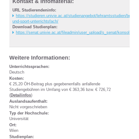
Kontakt & Infomaterial:
URL Studierendeninfo:
https://studieren.univie.ac.at/studienangebot/lehramtsstudien/beweg
und-sport-unterrichtsfach/
Download Studienplan:
https://senat.univie.ac.at/fileadmin/user_upload/s_senat/konsolid
Weitere Informationen:
Unterrichtssprachen:
Deutsch
Kosten:
€ 25,20 ÖH-Beitrag plus gegebenenfalls anfallende
Studiengebühren im Umfang von € 363,36 bzw. € 726,72
(
Detailinfos
)
Auslandsaufenthalt:
Nicht vorgeschrieben
Typ der Hochschule:
Universität
Ort:
Wien
Studienplan: