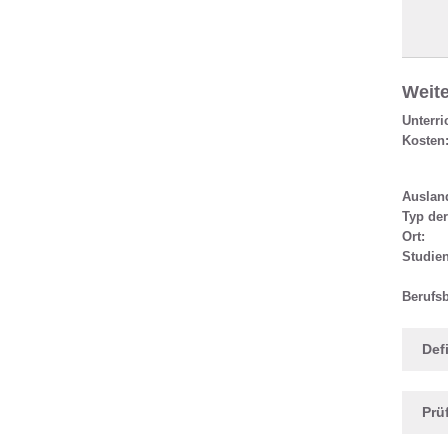
Weite
Unterri
Kosten
Ausland
Typ de
Ort:
Studie
Berufsb
Def
Prü