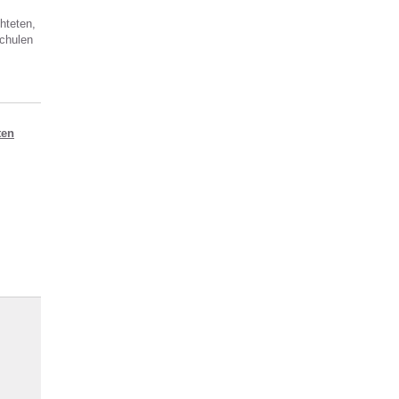
hteten,
chulen
ten