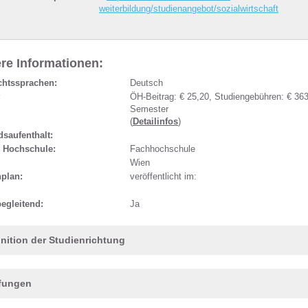
weiterbildung/studienangebot/sozialwirtschaft
re Informationen:
chtssprachen:
Deutsch
:
ÖH-Beitrag: € 25,20, Studiengebühren: € 363
Semester
(
Detailinfos
)
saufenthalt:
r Hochschule:
Fachhochschule
Wien
nplan:
veröffentlicht im:
egleitend:
Ja
inition der Studienrichtung
fungen