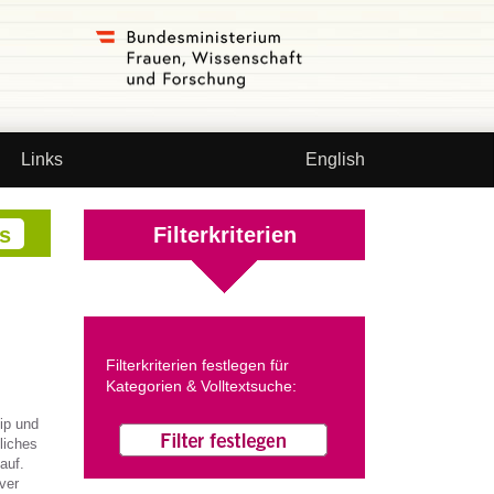
Links
English
Filterkriterien
Filterkriterien festlegen für
Kategorien & Volltextsuche:
ip und
liches
auf.
ver