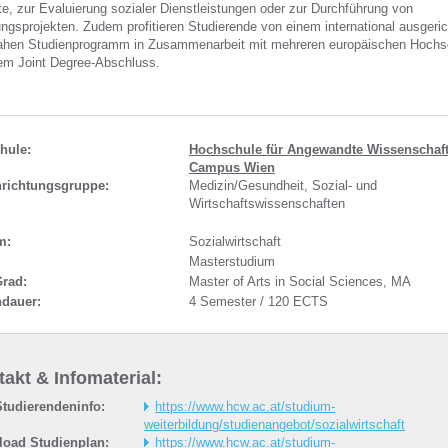
e, zur Evaluierung sozialer Dienstleistungen oder zur Durchführung von
ngsprojekten. Zudem profitieren Studierende von einem international ausgeric
ahen Studienprogramm in Zusammenarbeit mit mehreren europäischen Hochs
em Joint Degree-Abschluss.
hule:
Hochschule für Angewandte Wissenschaf
Campus Wien
nrichtungsgruppe:
Medizin/Gesundheit, Sozial- und
Wirtschaftswissenschaften
m:
Sozialwirtschaft
Masterstudium
Grad:
Master of Arts in Social Sciences, MA
ndauer:
4 Semester / 120 ECTS
akt & Infomaterial:
tudierendeninfo:
https://www.hcw.ac.at/studium-
weiterbildung/studienangebot/sozialwirtschaft
oad Studienplan:
https://www.hcw.ac.at/studium-