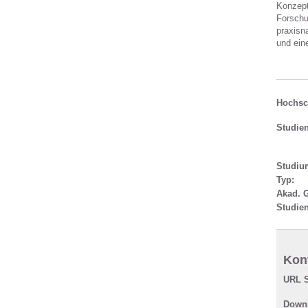
Konzept
Forschu
praxisn
und ein
Hochsc
Studie
Studiu
Typ:
Akad. 
Studie
Kont
URL S
Downl