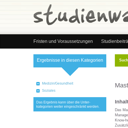
Fristen und Voraussetzungen
Studienbeitr
Ergebnisse in diesen Kategorien
Suc
Kategorie wählen
Medizin/Gesundheit
Mast
Soziales
Inha
Das Ergebnis kann über die Unter-
kategorien weiter eingeschränkt werden.
Das Mas
Managem
Know-ho
Zusätzl