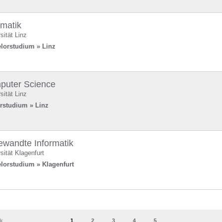
rmatik
sität Linz
lorstudium » Linz
puter Science
sität Linz
rstudium » Linz
wandte Informatik
sität Klagenfurt
lorstudium » Klagenfurt
ck
1
2
3
4
5