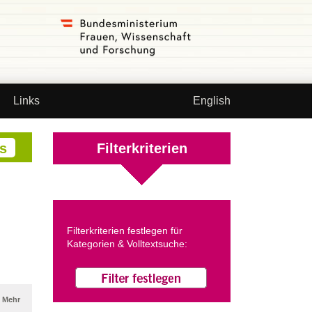
Links
English
Filterkriterien
Filterkriterien festlegen für
Kategorien & Volltextsuche:
Mehr