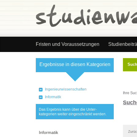
Fristen und Voraussetzungen
Studienbeitr
Ergebnisse in diesen Kategorien
Suc
Kategorie wählen
Ingenieurwissenschaften
Ihre Su
Informatik
Such
Das Ergebnis kann über die Unter-
kategorien weiter eingeschränkt werden.
Zurü
Informatik