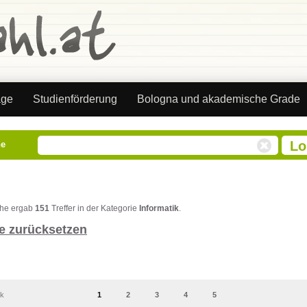
äge
Studienförderung
Bologna und akademische Grade
he
che ergab
151
Treffer in der Kategorie
Informatik
.
e zurücksetzen
ck
1
2
3
4
5